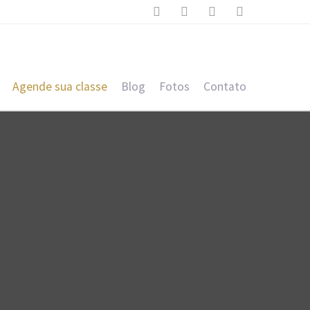




Agende sua classe
Blog
Fotos
Contato