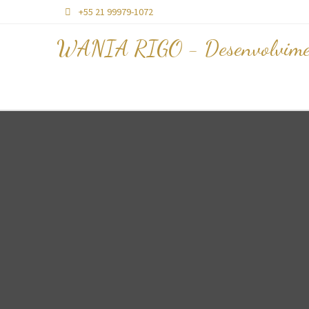
+55 21 99979-1072

WANIA RIGO - Desenvolvime