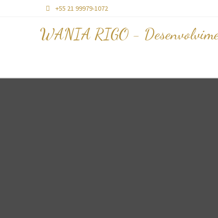
+55 21 99979-1072

WANIA RIGO - Desenvolvime