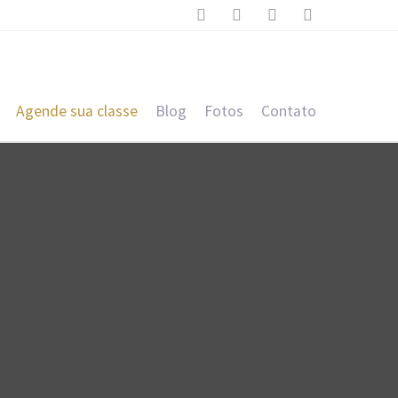




Agende sua classe
Blog
Fotos
Contato