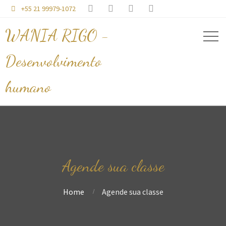




+55 21 99979-1072

WANIA RIGO -
Desenvolvimento
humano
Agende sua classe
Home
Agende sua classe