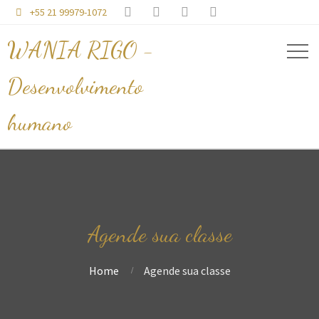




+55 21 99979-1072

WANIA RIGO -
Desenvolvimento
humano
Agende sua classe
Home
Agende sua classe