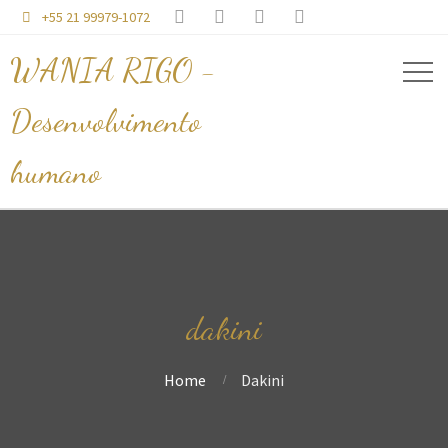




+55 21 99979-1072

WANIA RIGO -
Desenvolvimento
humano
dakini
Home
Dakini