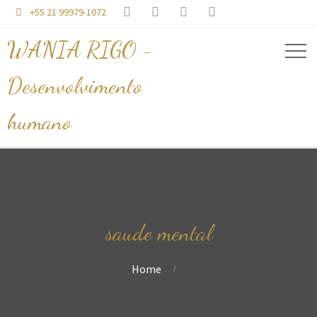




+55 21 99979-1072

WANIA RIGO -
Desenvolvimento
humano
saude mental
Home